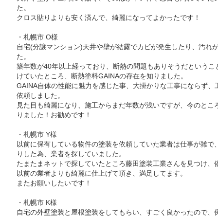
た。
クロス貼りよりも安く済んで、綺麗になってよかったです！
・札幌市 O様
自宅(分譲マンション)天井や壁が結露でカビが発生したり、汚れ
た。
築年数が40年以上経っており、断熱の問題もありそうだというこ
けていたところ、断熱塗料GAINAの存在を知りました。
GAINA自体の性能に魅力を感じた事、大掛かりな工事にならず
依頼しました。
見た目も綺麗になり、施工からまだ年数が浅いですが、今のとこ
りました！お勧めです！
・札幌市 Y様
以前に保有している物件の塗装を依頼していた業者は仕事が雑で
りした為、業者を探していました。
たまたまネットで探していたところ藤田塗装工業さんを見つけ、
以前の業者よりも綺麗に仕上げて頂き、満足してます。
またお願いしたいです！
・札幌市 K様
自宅の外壁塗装と屋根塗装をしてもらい、すごく良かったので、