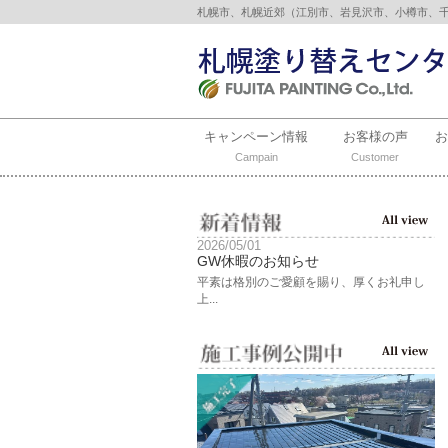
札幌市、札幌近郊（江別市、岩見沢市、小樽市、
キャンペーン情報
お客様の声
Campain
Customer
2026/05/01
GW休暇のお知らせ
平素は格別のご愛顧を賜り、厚くお礼申し
上...