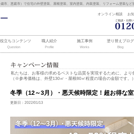
千歳市、恵庭市）で住宅の外壁塗装、屋根塗装、室内塗装、内装塗装、リフォーム塗装など
オンライン相談
お
お役立ちコンテンツ
職人紹介
施工事例
塗り替えブログ
Question
Profile
Works
Blog
私たちは、お客様の求めるベストな品質を実現するために、より
（※参考価格は、外壁130㎡・屋根80㎡程度の場合の金額です。
冬季（12～3月）・悪天候時限定！超お得な
更新日：2022/01/13