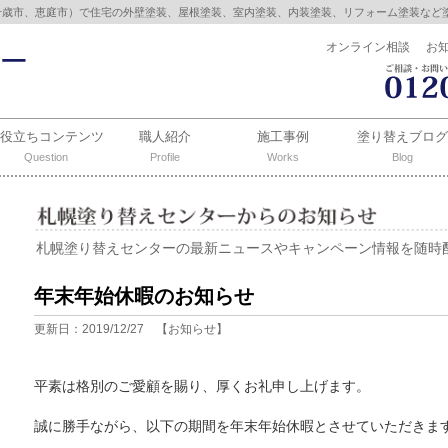
千歳市、恵庭市）で住宅の外壁塗装、屋根塗装、室内塗装、内装塗装、リフォーム塗装など
オンライン相談
お
お役立ちコンテンツ
職人紹介
施工事例
塗り替えブログ
Question
Profile
Works
Blog
札幌塗り替えセンターの最新ニュースやキャンペーン情報を随時
年末年始休暇のお知らせ
更新日：2019/12/27 【お知らせ】
平素は格別のご愛顧を賜り、厚くお礼申し上げます。
誠に勝手ながら、以下の期間を年末年始休暇とさせていただきま