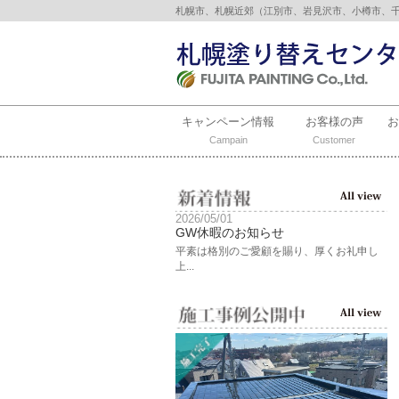
札幌市、札幌近郊（江別市、岩見沢市、小樽市、
キャンペーン情報
お客様の声
Campain
Customer
2026/05/01
GW休暇のお知らせ
平素は格別のご愛顧を賜り、厚くお礼申し
上...