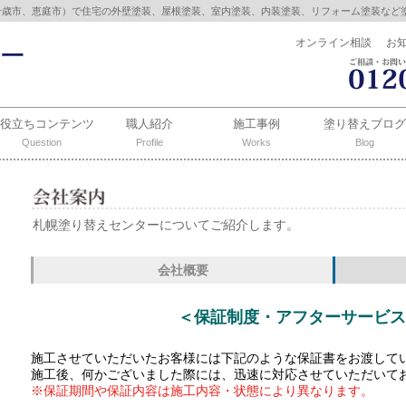
千歳市、恵庭市）で住宅の外壁塗装、屋根塗装、室内塗装、内装塗装、リフォーム塗装など
オンライン相談
お
お役立ちコンテンツ
職人紹介
施工事例
塗り替えブログ
Question
Profile
Works
Blog
札幌塗り替えセンターについてご紹介します。
会社概要
＜保証制度・アフターサービス
施工させていただいたお客様には下記のような保証書をお渡して
施工後、何かございました際には、迅速に対応させていただいて
※保証期間や保証内容は施工内容・状態により異なります。