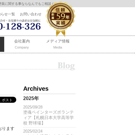
塗装に関する事ならなんでもご相談ください。
知らせ一覧
お問い合わせ
会社案内
メディア情報
Company
Media
Archives
2025年
2025/09/28
塗魂ペインターズボランテ
ィア【札幌日本大学高等学
校 野球場】
おります
2025/02/24