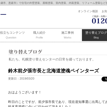
千歳市、恵庭市）で住宅の外壁塗装、屋根塗装、室内塗装、内装塗装、リフォーム塗装など
オンライン相談
お
お役立ちコンテンツ
職人紹介
施工事例
塗り替えブログ
Question
Profile
Works
Blog
私たち、札幌塗り替えセンターの日常を綴っております。
鈴木前夕張市長と北海道塗魂ペインターズ
更新日：2019/03/20
おはようございます！
昨日のことですが、前夕張市長であり、現在道知事選に出馬して
鈴木直道様に会いに行かせて頂きました！