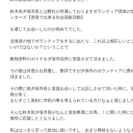
鈴木前夕張市長とは弊社が所属しておりますボランティア団体の
ンターズ【塗装で出来る社会貢献活動】
を通じてお会いしたのが初めてでした。
北海道の地でボランティアをするにあたり、これ以上相応しいと
いのではないか？ということで
断熱塗料のガイナを夕張市役所に塗装させて頂きました。
その後は何度かお邪魔し、数回ですが夕張市のボランティアに携
頂きました。
その際に前夕張市長と直接お会いしてお話しさせて頂いた時に、
柄が良く、
またすごく真剣に市民の事を考えられている方だなぁと感じまし
そんな鈴木前夕張市長がなんと道知事選に出馬…！と聞いた時に
無性に応援したくなりました。
私ははっきり言って政治に疎いですし、あまり興味もないような