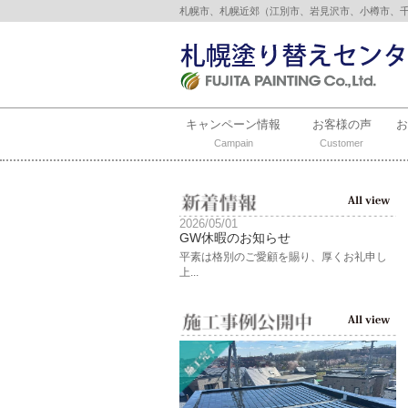
札幌市、札幌近郊（江別市、岩見沢市、小樽市、
キャンペーン情報
お客様の声
Campain
Customer
2026/05/01
GW休暇のお知らせ
平素は格別のご愛顧を賜り、厚くお礼申し
上...