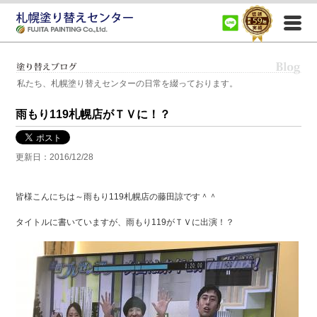
札幌市、札幌近郊（江別市、岩見沢市、小樽市、千歳市、恵庭市）で住宅の外壁塗装、屋根塗装、
室内塗装、内装塗装、リフォーム塗装など塗装に関する事ならなんでもご相談ください。
私たち、札幌塗り替えセンターの日常を綴っております。
雨もり119札幌店がＴＶに！？
更新日：2016/12/28
皆様こんにちは～雨もり119札幌店の藤田諒です＾＾
タイトルに書いていますが、雨もり119がＴＶに出演！？