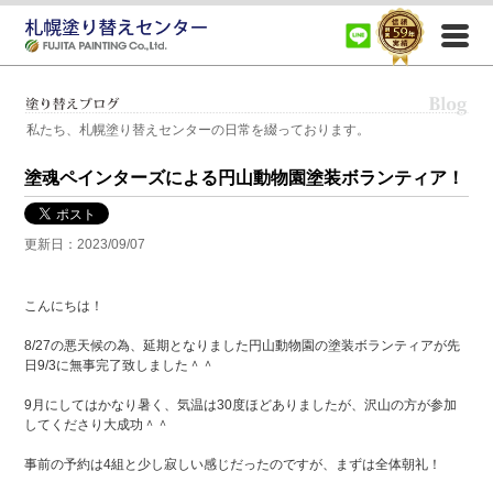
札幌市、札幌近郊（江別市、岩見沢市、小樽市、千歳市、恵庭市）で住宅の外壁塗装、屋根塗装、
室内塗装、内装塗装、リフォーム塗装など塗装に関する事ならなんでもご相談ください。
私たち、札幌塗り替えセンターの日常を綴っております。
塗魂ペインターズによる円山動物園塗装ボランティア！
更新日：2023/09/07
こんにちは！
8/27の悪天候の為、延期となりました円山動物園の塗装ボランティアが先
日9/3に無事完了致しました＾＾
9月にしてはかなり暑く、気温は30度ほどありましたが、沢山の方が参加
してくださり大成功＾＾
事前の予約は4組と少し寂しい感じだったのですが、まずは全体朝礼！