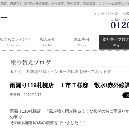
千歳市、恵庭市）で住宅の外壁塗装、屋根塗装、室内塗装、内装塗装、リフォーム塗装など
オンライン相談
お
お役立ちコンテンツ
職人紹介
施工事例
塗り替えブログ
Question
Profile
Works
Blog
私たち、札幌塗り替えセンターの日常を綴っております。
雨漏り119札幌店 Ｉ市Ｔ様邸 散水/赤外線
更新日：2016/02/17
雨漏り119札幌店 「風が強く雨が降るような状況の時に雨漏り
の事で
その原因解明の為の調査を行いました＾＾