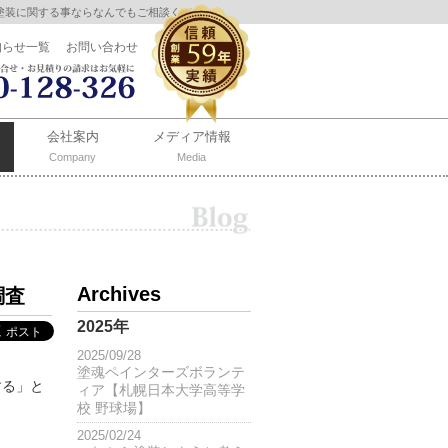
塗装に関する事ならなんでもご相談ください。
知らせ一覧
お問い合わせ
会社案内
メディア情報
Company
Media
Archives
調査
2025年
2025/09/28
塗魂ペインターズボランテ
する」と
ィア【札幌日本大学高等学
校 野球場】
2025/02/24