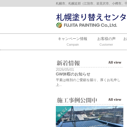
札幌市、札幌近郊（江別市、岩見沢市、小樽市、
キャンペーン情報
お客様の声
Campain
Customer
2026/05/01
GW休暇のお知らせ
平素は格別のご愛顧を賜り、厚くお礼申し
上...