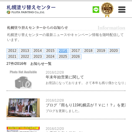
札幌市、札幌近郊（江別市、岩見沢市、小樽市、千歳市、恵庭市）で住宅の外壁塗装、屋根塗装、
室内塗装、内装塗装、リフォーム塗装など塗装に関する事ならなんでもご相談ください。
札幌塗り替えセンターの最新ニュースやキャンペーン情報を随時配信して
います。
2012
2013
2014
2015
2016
2017
2018
2019
2020
2021
2022
2023
2024
2025
2026
27件/2016年 お知らせ一覧
2016/12/28
年末年始営業に関して
お世話になっております。 さて本年も残り僅かとなりました。 
2016/12/28
ブログ『雨もり119札幌店がＴＶに！？』を更新
ブログを更新しました。
2016/12/20